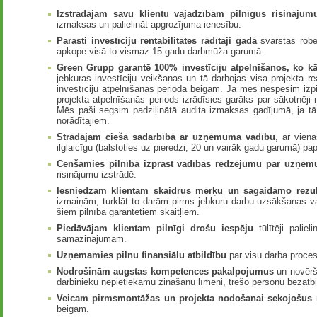
Izstrādājam savu klientu vajadzībām pilnīgus risināju
izmaksas un palielināt apgrozījuma ienesību.
Parasti investīciju rentabilitātes rādītāji gadā
svārstās rob
apkope visā to vismaz 15 gadu darbmūža garumā.
Green Grupp garantē 100% investīciju atpelnīšanos, ko kā
jebkuras investīciju veikšanas un tā darbojas visa projekta rea
investīciju atpelnīšanas perioda beigām. Ja mēs nespēsim izpi
projekta atpelnīšanās periods izrādīsies garāks par sākotnēji
Mēs paši segsim padziļinātā audita izmaksas gadījumā, ja tā r
norādītajiem.
Strādājam ciešā sadarbībā ar uzņēmuma vadību
, ar vien
ilglaicīgu (balstoties uz pieredzi, 20 un vairāk gadu garumā) pap
Cenšamies pilnībā izprast vadības redzējumu par uzņēmu
risinājumu izstrādē.
Iesniedzam klientam skaidrus mērķu un sagaidāmo rezu
izmaiņām, turklāt to darām pirms jebkuru darbu uzsākšanas vai
šiem pilnībā garantētiem skaitļiem.
Piedāvājam klientam pilnīgi drošu iespēju
tūlītēji pali
samazinājumam.
Uzņemamies pilnu finansiālu atbildību
par visu darba procesu
Nodrošinām augstas kompetences pakalpojumus
un novērš
darbinieku nepietiekamu zināšanu līmeni, trešo personu bezatb
Veicam pirmsmontāžas un projekta nodošanai sekojošus 
beigām.